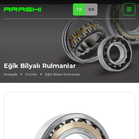
TR
EN
Eğik Bilyalı Rulmanlar
Anasayfa
Ürünler
Eğik Bilyalı Rulmanlar